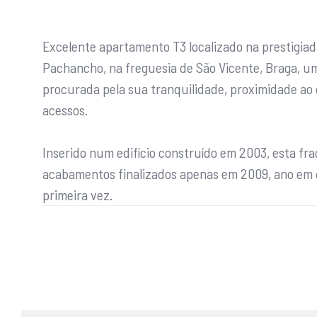
Excelente apartamento T3 localizado na prestigia
Pachancho, na freguesia de São Vicente, Braga, u
procurada pela sua tranquilidade, proximidade ao 
acessos.
Inserido num edifício construído em 2003, esta fra
acabamentos finalizados apenas em 2009, ano em q
primeira vez.
O apartamento situa-se no 1.º piso de um prédio c
pelas suas áreas bem distribuídas, conforto e exc
habitabilidade.