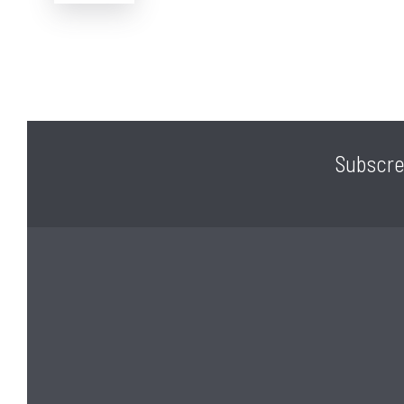
Máquina de lavar loiça
Máquina de lavar roupa
Situado numa zona residencial tranquila, este imóv
proximidade ao centro de Braga e a diversos serviç
transportes.
Subscre
Condomínio: 48€ / mensais
Localização: https://maps.app.goo.gl/DUsyphrrB
Este apartamento é uma excelente oportunidade p
investimento, combinando localização privilegiada,
construção.
Porquê comprar connosco?