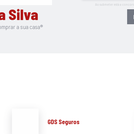
Ao submeter está a concor
 Silva
omprar a sua casa®
GDS Seguros