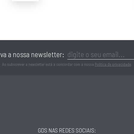
el beneficia de bons acessos,
os, comércio, escolas e
va a nossa newsletter:
Ao subscrever a newsletter está a concordar com a nossa
Política de privacidade
.
N8vSPok9
ara habitação própria ou
 conforto e qualidade de
GDS NAS REDES SOCIAIS: