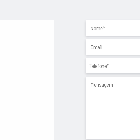
onal para arrumos
as comodidades que