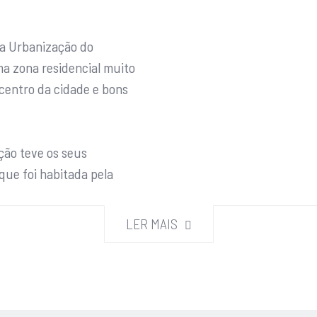
da Urbanização do
ma zona residencial muito
centro da cidade e bons
ção teve os seus
ue foi habitada pela
LER MAIS
om elevador e destaca-se
elentes condições de