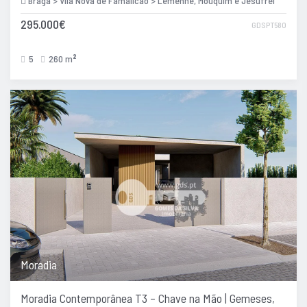
Braga > Vila Nova de Famalicão > Lemenhe, Mouquim e Jesufrei
295.000€
GDSPT580
5
260 m
2
Moradia
Moradia Contemporânea T3 – Chave na Mão | Gemeses,