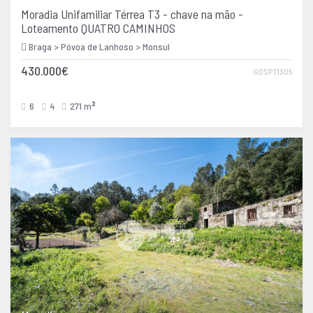
Moradia Unifamiliar Térrea T3 - chave na mão -
Loteamento QUATRO CAMINHOS
Braga > Póvoa de Lanhoso > Monsul
430.000€
GDSPT1305
6
4
271 m
2