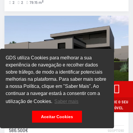
2
2
79.15 m
2
GDS utiliza Cookies para melhorar a sua
experiência de navegação e recolher dados
sobre tráfego, de modo a identificar potenciais
melhorias na plataforma. Para saber mais sobre
a nossa Política, clique em "Saber Mais". Ao
Moradia
continuar a navegar estará a consentir com a
utilização de Cookies.
Saber mais
AVALIE O SEU
Moradia Individual T3 Chave na Mão com 412 m² –
IMÓVEL
Loteamento de Luxo em Águas Santas, Moure
Aceitar Cookies
Braga > Póvoa de Lanhoso > Águas Santas e Moure
586.500€
GDSPT1260