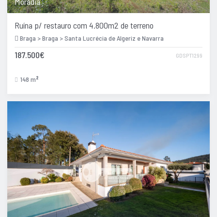
Moradia
Ruína p/ restauro com 4.800m2 de terreno
Braga > Braga > Santa Lucrécia de Algeriz e Navarra
187.500€
GDSPT1299
148 m
2