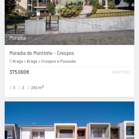
Moradia
Moradia do Montinho - Crespos
Braga > Braga > Crespos e Pousada
375.000€
GDSPT1332
3
2
292 m
2