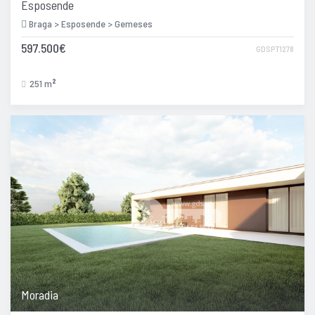
Esposende
Braga > Esposende > Gemeses
597.500€
GDSPT1278
251 m
2
Moradia