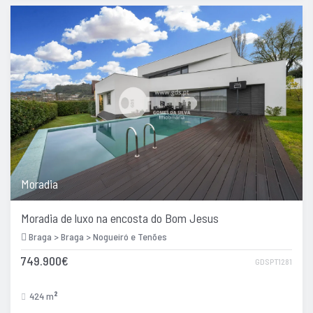
Moradia
Moradia de luxo na encosta do Bom Jesus
Braga > Braga > Nogueiró e Tenões
749.900€
GDSPT1281
424 m
2