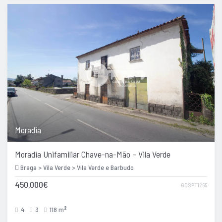
Moradia
Moradia Unifamiliar Chave-na-Mão – Vila Verde
Braga > Vila Verde > Vila Verde e Barbudo
450.000€
GDSPT1265
4
3
118 m
2