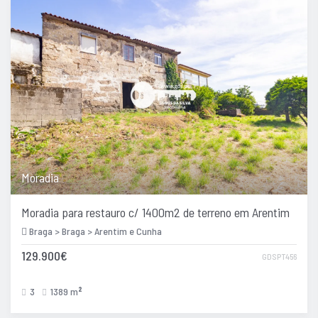
Moradia
Moradia para restauro c/ 1400m2 de terreno em Arentim
Braga > Braga > Arentim e Cunha
129.900€
GDSPT456
3
1389 m
2