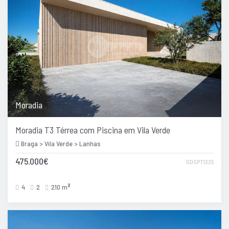
Moradia
Moradia T3 Térrea com Piscina em Vila Verde
Braga > Vila Verde > Lanhas
475.000€
GDSPT1325
4
2
210 m
2