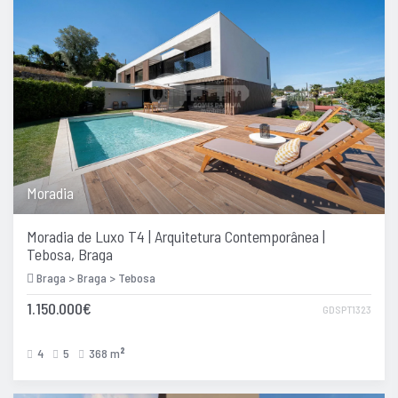
Moradia
Moradia de Luxo T4 | Arquitetura Contemporânea |
Tebosa, Braga
Braga > Braga > Tebosa
1.150.000€
GDSPT1323
4
5
368 m
2