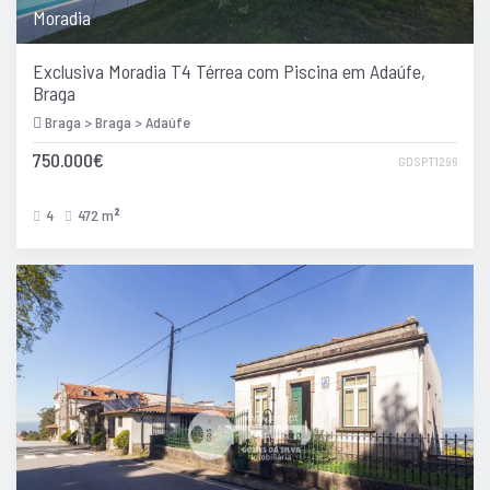
Moradia
Exclusiva Moradia T4 Térrea com Piscina em Adaúfe,
Braga
Braga > Braga > Adaúfe
750.000€
GDSPT1296
4
472 m
2