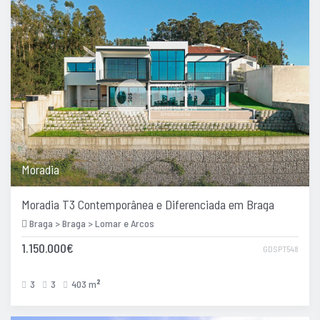
Moradia
Moradia T3 Contemporânea e Diferenciada em Braga
Braga > Braga > Lomar e Arcos
1.150.000€
GDSPT548
3
3
403 m
2