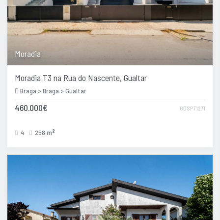
Moradia
Moradia T3 na Rua do Nascente, Gualtar
Braga > Braga > Gualtar
460.000€
GDSPT1271
4
258 m
2