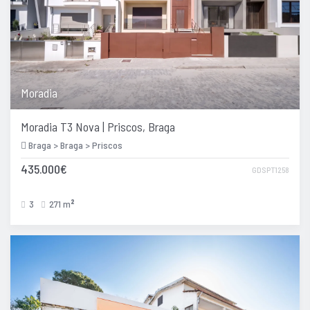
Moradia
Moradia T3 Nova | Priscos, Braga
Braga > Braga > Priscos
435.000€
GDSPT1258
3
271 m
2