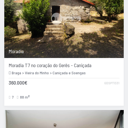
Moradia
Moradia T7 no coração do Gerês - Caniçada
Braga > Vieira do Minho > Caniçada e Soengas
360.000€
GDSPT1331
7
88 m
2