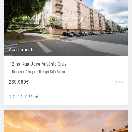
Apartamento
T2 na Rua José António Cruz
Braga > Braga > Braga São Vitor
239.900€
GDSPT1314
2
1
89 m
2