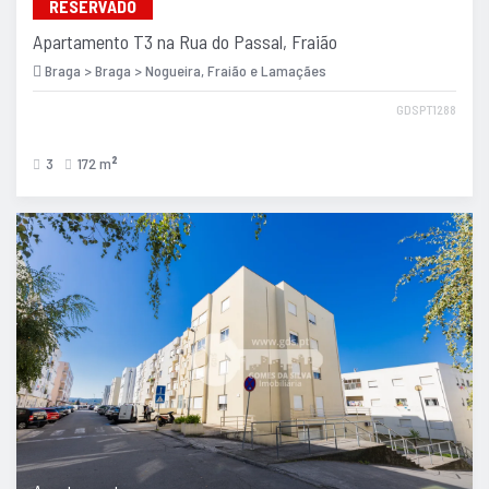
RESERVADO
Apartamento T3 na Rua do Passal, Fraião
Braga > Braga > Nogueira, Fraião e Lamaçães
GDSPT1288
3
172 m
2