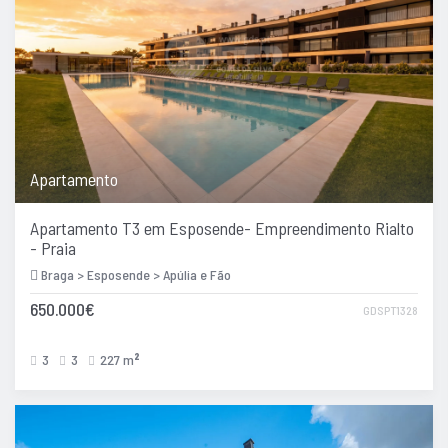
Apartamento
Apartamento T3 em Esposende- Empreendimento Rialto
- Praia
Braga > Esposende > Apúlia e Fão
650.000€
GDSPT1328
3
3
227 m
2