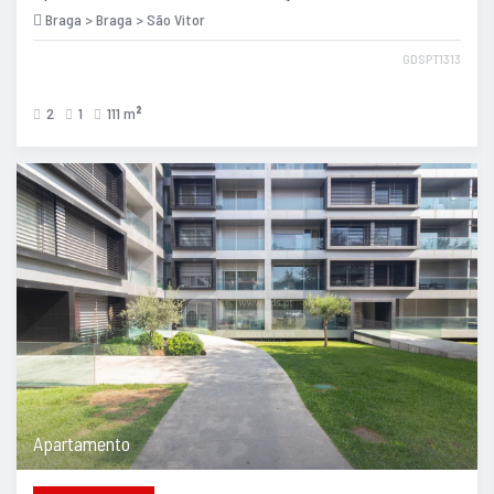
Braga > Braga > São Vitor
GDSPT1313
2
1
111 m
2
Apartamento