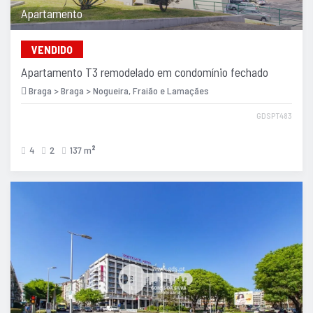
Apartamento
VENDIDO
Apartamento T3 remodelado em condomínio fechado
Braga > Braga > Nogueira, Fraião e Lamaçães
GDSPT483
4
2
137 m
2