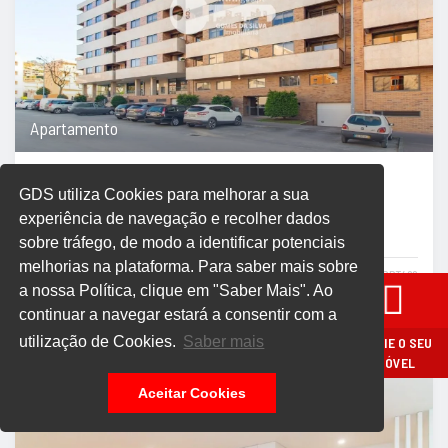
Apartamento
VENDIDO
GDS utiliza Cookies para melhorar a sua
experiência de navegação e recolher dados
Braga > Braga > Nogueiró e Tenões
sobre tráfego, de modo a identificar potenciais
melhorias na plataforma. Para saber mais sobre
GDSPT462
a nossa Política, clique em "Saber Mais". Ao
continuar a navegar estará a consentir com a
4
2
146 m
2
utilização de Cookies.
Saber mais
AVALIE O SEU
IMÓVEL
Aceitar Cookies