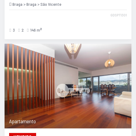
Braga > Braga > São Vicente
GDSPT1301
3
2
146 m
2
Apartamento