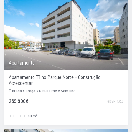
Apartamento
Apartamento T1 no Parque Norte - Construção
Acrescentar
Braga > Braga > Real Dume e Semelho
269.900€
GDSPT1326
1
1
80 m
2