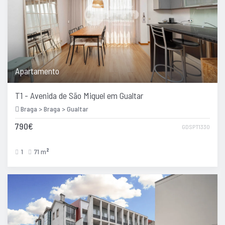
Apartamento
T1 - Avenida de São Miguel em Gualtar
Braga > Braga > Gualtar
790€
GDSPT1330
1
71 m
2