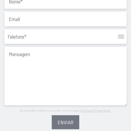
Porque a compra ou venda de uma casa é um momento único
e especial. Começa com um sonho e transforma-se em
realidade quando escolhemos a pessoa certa para mediar o
negócio. A Equipa Gomes da Silva é a escolha certa no
momento de decisão para a promoção ou compra do seu
imóvel, com resultados de excelência. Apostamos em mais
simplicidade, mais confiança e mais acompanhamento. Com
uma garantia: é esta a Chave Para Vender ou Comprar a Sua
Casa.
Ao submeter está a concordar com a nossa
Política de Privacidade
.
ENVIAR