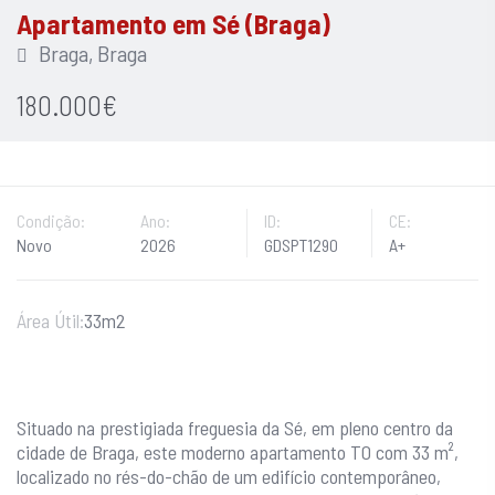
Apartamento em Sé (Braga)
Braga, Braga
180.000€
Condição:
Ano:
ID:
CE:
Novo
2026
GDSPT1290
A+
Área Útil:
33m2
Situado na prestigiada freguesia da Sé, em pleno centro da
cidade de Braga, este moderno apartamento T0 com 33 m²,
localizado no rés-do-chão de um edifício contemporâneo,