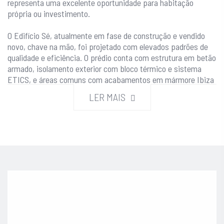
representa uma excelente oportunidade para habitação
própria ou investimento.
O Edifício Sé, atualmente em fase de construção e vendido
novo, chave na mão, foi projetado com elevados padrões de
qualidade e eficiência. O prédio conta com estrutura em betão
armado, isolamento exterior com bloco térmico e sistema
ETICS, e áreas comuns com acabamentos em mármore Ibiza
e mosaico cerâmico nas escadas, sendo servido por elevador.
LER MAIS
O edifício dispõe de três pisos acima da cota de soleira e um
piso abaixo.
O apartamento foi cuidadosamente concebido para oferecer
máxima versatilidade e otimização do espaço, combinando
funcionalidade e design contemporâneo. O ambiente integra
harmoniosamente zona social e área de descanso,
beneficiando de uma grande janela que garante abundante luz
natural, criando uma atmosfera confortável e acolhedora.
Um móvel com televisão rotativa funciona como elemento
divisório inteligente entre as diferentes áreas do estúdio,