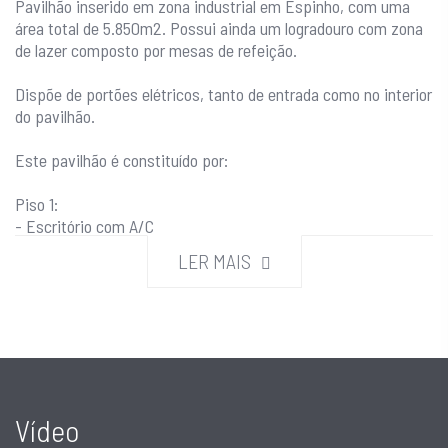
Pavilhão inserido em zona industrial em Espinho, com uma
área total de 5.850m2. Possui ainda um logradouro com zona
de lazer composto por mesas de refeição.
Dispõe de portões elétricos, tanto de entrada como no interior
do pavilhão.
Este pavilhão é constituído por:
Piso 1:
- Escritório com A/C
- Sala de reuniões
LER MAIS
- Casa de banho completa com banheira
R/C:
- Cabine de pintura
- Pavilhão central
- Silo
- Copa
Vídeo
- Casas de banho
- Balneários masculino e feminino