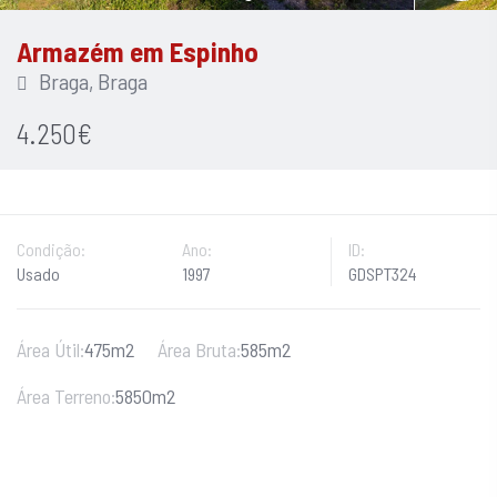
Armazém em Espinho
Braga, Braga
4.250€
Condição:
Ano:
ID:
Usado
1997
GDSPT324
Área Útil:
475m2
Área Bruta:
585m2
Área Terreno:
5850m2