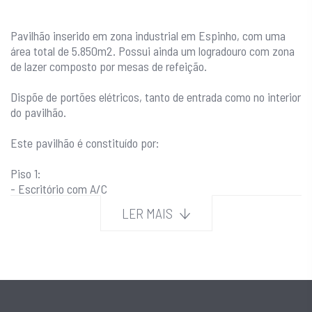
Pavilhão inserido em zona industrial em Espinho, com uma
área total de 5.850m2. Possui ainda um logradouro com zona
de lazer composto por mesas de refeição.
Dispõe de portões elétricos, tanto de entrada como no interior
do pavilhão.
Este pavilhão é constituído por:
Piso 1:
- Escritório com A/C
- Sala de reuniões
LER MAIS
- Casa de banho completa com banheira
R/C:
- Cabine de pintura
- Pavilhão central
- Silo
- Copa