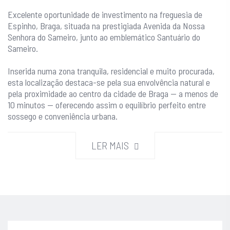
Excelente oportunidade de investimento na freguesia de
Espinho, Braga, situada na prestigiada Avenida da Nossa
Senhora do Sameiro, junto ao emblemático Santuário do
Sameiro.
Inserida numa zona tranquila, residencial e muito procurada,
esta localização destaca-se pela sua envolvência natural e
pela proximidade ao centro da cidade de Braga — a menos de
10 minutos — oferecendo assim o equilíbrio perfeito entre
sossego e conveniência urbana.
Trata-se de uma moradia antiga, já com projeto de
LER MAIS
reconstrução aprovado pela Câmara Municipal, o que
representa uma mais-valia significativa para quem pretende
investir ou construir a casa dos seus sonhos sem enfrentar
processos burocráticos demorados.
O projeto prevê uma habitação moderna e funcional, com
ampliação das áreas existentes, contemplando: