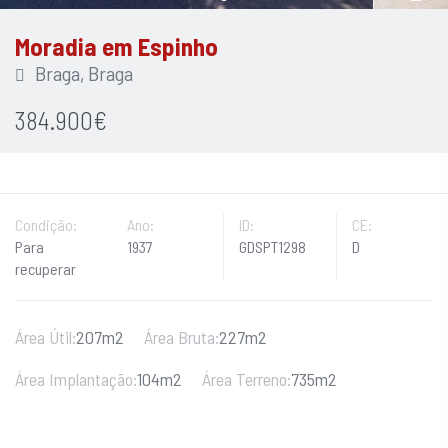
Moradia em Espinho
Braga, Braga
384.900€
Condição:
Ano:
ID:
CE:
Para
1937
GDSPT1298
D
recuperar
Área Útil:
207m2
Área Bruta:
227m2
Área Implantação:
104m2
Área Terreno:
735m2