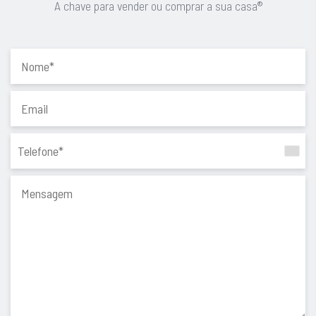
A chave para vender ou comprar a sua casa®
Localização: https://maps.app.goo.gl/yrWhSbq2MryXmjzk9
Porquê comprar connosco?
Porque a compra ou venda de uma casa é um momento único
e especial. Começa com um sonho e transforma-se em
realidade quando escolhemos a pessoa certa para mediar o
negócio. A Equipa Gomes da Silva é a escolha certa no
momento de decisão para a promoção ou compra do seu
imóvel, com resultados de excelência.
Apostamos em mais simplicidade, mais confiança e mais
acompanhamento. Com uma garantia: é esta a Chave Para
Vender ou Comprar a Sua Casa®️