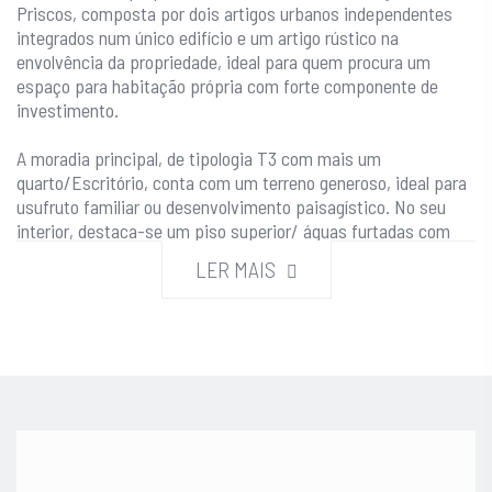
Priscos, composta por dois artigos urbanos independentes
integrados num único edifício e um artigo rústico na
envolvência da propriedade, ideal para quem procura um
espaço para habitação própria com forte componente de
investimento.
A moradia principal, de tipologia T3 com mais um
quarto/Escritório, conta com um terreno generoso, ideal para
usufruto familiar ou desenvolvimento paisagístico. No seu
interior, destaca-se um piso superior/ águas furtadas com
acesso independente, que embora necessite de remodelação,
LER MAIS
oferece enorme potencial para criação de uma unidade
habitacional autónoma – perfeita para arrendamento ou
alojamento local.
No piso térreo, encontram-se dois espaços adicionais com
entradas independentes:
🔹 Um conjunto de escritórios, com divisões amplas e luz
natural, prontos a ser utilizados ou adaptados para qualquer
ramo de serviços.