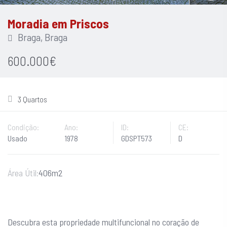
Moradia em Priscos
Braga, Braga
600.000€
3 Quartos
Condição:
Ano:
ID:
CE:
Usado
1978
GDSPT573
D
Área Útil:
406m2
Descubra esta propriedade multifuncional no coração de