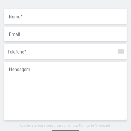
Localização: https://maps.app.goo.gl/4b6D4Q6SM7R19N6V7
Porquê comprar connosco?
Porque a compra ou venda de uma casa é um momento único
e especial. Começa com um sonho e transforma-se em
realidade quando escolhemos a pessoa certa para mediar o
negócio. A Equipa Gomes da Silva é a escolha certa no
momento de decisão para a promoção ou compra do seu
imóvel, com resultados de excelência.
Apostamos em mais simplicidade, mais confiança e mais
acompanhamento. Com uma garantia: é esta a Chave Para
Vender ou Comprar a Sua Casa.
Ao submeter está a concordar com a nossa
Política de Privacidade
.