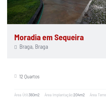
Moradia em Sequeira
Braga, Braga
12 Quartos
Área Útil:
360m2
Área Implantação:
204m2
Área Terre