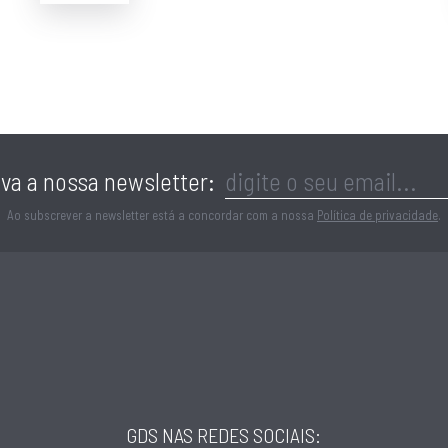
 e mais acompanhamento.
 Comprar a Sua Casa®.
va a nossa newsletter:
Ao subscrever a newsletter está a concordar com a nossa
Política de privacidade
.
GDS NAS REDES SOCIAIS: