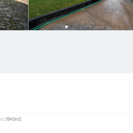
no:
1940m2