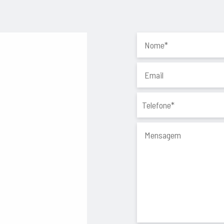
 cerca de 150m², oferecendo
estacionamento, arrumos ou
cundante com
, espaço exterior abundante
cia de excelentes acessos ao
strada, permitindo ligações
a em comércio, transportes
dade no dia a dia.