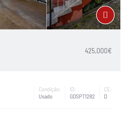
425.000€
Condição:
ID:
CE:
Usado
GDSPT1282
D