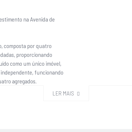
estimento na Avenida de
o, composta por quatro
endadas, proporcionando
tuído como um único imóvel,
ão independente, funcionando
uatro agregados.
LER MAIS
l e é composto por: