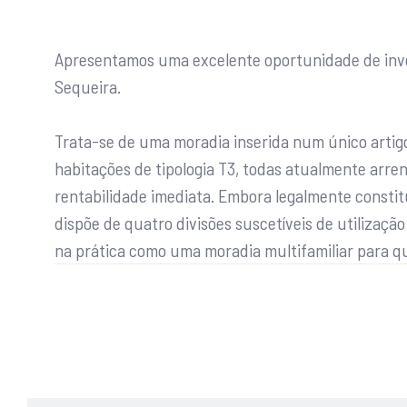
Apresentamos uma excelente oportunidade de inv
Sequeira.
Trata-se de uma moradia inserida num único artig
habitações de tipologia T3, todas atualmente arr
rentabilidade imediata. Embora legalmente consti
dispõe de quatro divisões suscetíveis de utilizaç
na prática como uma moradia multifamiliar para q
Cada apartamento possui 78m² de área habitaciona
Três quartos
Sala