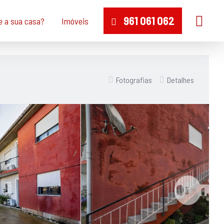
961 061 062
e a sua casa?
Imóveis
Fotografias
Detalhes