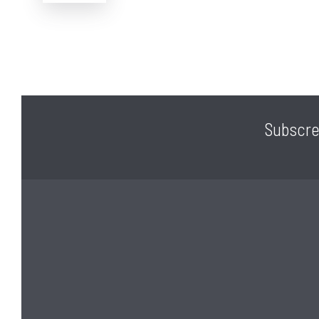
Apostamos em mais simplicidade, mais confiança
Com uma garantia: é esta a Chave Para Vender ou
Subscre