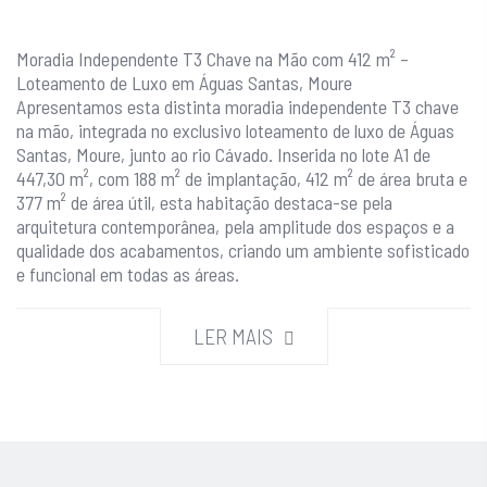
Moradia Independente T3 Chave na Mão com 412 m² –
Loteamento de Luxo em Águas Santas, Moure
Apresentamos esta distinta moradia independente T3 chave
na mão, integrada no exclusivo loteamento de luxo de Águas
Santas, Moure, junto ao rio Cávado. Inserida no lote A1 de
447,30 m², com 188 m² de implantação, 412 m² de área bruta e
377 m² de área útil, esta habitação destaca-se pela
arquitetura contemporânea, pela amplitude dos espaços e a
qualidade dos acabamentos, criando um ambiente sofisticado
e funcional em todas as áreas.
O projeto distribui-se por cave, rés do chão e primeiro piso,
LER MAIS
com uma composição equilibrada, luz natural abundante e
uma qualidade construtiva superior, conferindo-lhe um padrão
de habitação alinhado com empreendimentos de referência.
Principais características da moradia: