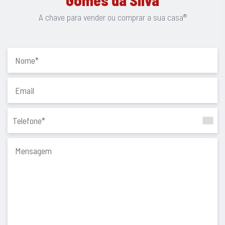
Linho Cancun e guardas em vidro gris temperado laminado.
A chave para vender ou comprar a sua casa®
-Cozinha moderna em MDF lacado RAL 7044, bancada em
Silestone Branco Stellar, iluminação LED, lava-loiça Teka
Tegranite+ e torneira Teka FO 915 (eletrodomésticos
opcionais).
-Portão seccionado automatizado, porta corta-fogo na
ligação à habitação e cave em betão afagado endurecido.
-Escadas de design suspenso com estrutura metálica fixada
à parede
Loteamento de inspiração norte-americana:
A moradia insere-se num empreendimento que se destaca
pelo conceito arquitetónico aberto, com fachadas alinhadas,
ruas amplas e ausência de muros frontais, proporcionando
amplitude visual, elegância e um ambiente residencial
distinto.
O loteamento desenvolve-se junto ao rio Cávado, numa zona
de enorme tranquilidade e beleza natural, ideal para quem
procura privacidade e qualidade de vida.
Localização privilegiada