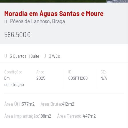
Moradia em Águas Santas e Moure
Póvoa de Lanhoso, Braga
586.500€
3 Quartos, 1 Suite
3 WC's
Condição:
Ano:
ID:
CE:
Em
2025
GDSPT1260
N/A
construção
Área Útil:
377m2
Área Bruta:
412m2
Área Implantação:
188m2
Área Terreno:
447m2