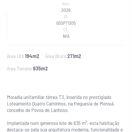
Ano:
2026
ID:
GDSPT1305
CE:
N/A
Área Útil:
194m2
Área Bruta:
271m2
Área Terreno:
635m2
Moradia unifamiliar térrea T3, inserida no prestigiado
Loteamento Quatro Caminhos, na freguesia de Monsul,
concelho da Póvoa de Lanhoso.
Implantada num generoso lote de 635 m², esta habitação
destaca-se pela sua arquitetura moderna, funcionalidade e