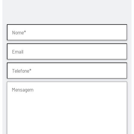
Recuperador de calor ventilado
Sistema de ventilação mecânica controlada (VMC)
Pré-instalação de ar condicionado
Videoporteiro
Churrasqueira
Cozinha equipada com eletrodomésticos de qualidade
(marca Bosch ou equivalente)
Lava-loiça da marca Teka
Existe ainda a possibilidade de personalização com extras,
como:
Sistema de rega automática
Domótica
Soluções adicionais de climatização
Uma oportunidade única para quem procura conforto,
eficiência energética e qualidade de vida, numa localização
tranquila e com bons acessos.
Localização: https://maps.app.goo.gl/FmprbniZ3tEisznr9