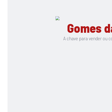
amplo terreno que pode ser aproveitado para jardi
Venha conhecer em Lagido. Verim!
Gomes da
Localização: https://maps.app.goo.gl/8YrRkfr6Hr
A chave para vender ou c
Porquê comprar connosco?
Porque a compra ou venda de uma casa é um mome
Começa com um sonho e transforma-se em realid
pessoa certa para mediar o negócio. A Equipa Gomes
no momento de decisão para a promoção ou compr
resultados de excelência.
Apostamos em mais simplicidade, mais confiança
uma garantia: é esta a Chave Para Vender ou Comp