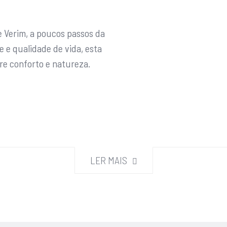
de Verim, a poucos passos da
e e qualidade de vida, esta
re conforto e natureza.
LER MAIS
no e exaustor,
é perfeito para lazer, com