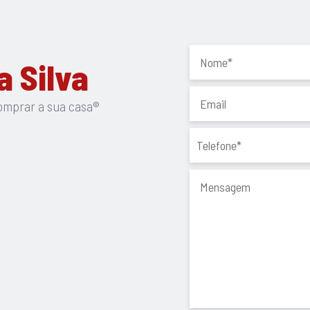
m, horta ou zona de convívio.
 Silva
x6ysoY6?g_st=iw
omprar a sua casa®
nto único e especial.
ade quando escolhemos a
 da Silva é a escolha certa
a do seu imóvel, com
 e mais acompanhamento. Com
rar a Sua Casa®️