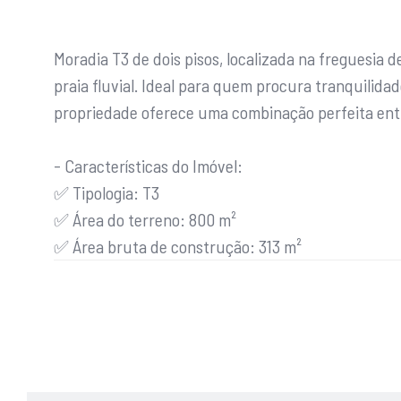
Moradia T3 de dois pisos, localizada na freguesia 
praia fluvial. Ideal para quem procura tranquilidad
propriedade oferece uma combinação perfeita ent
- Características do Imóvel:
✅ Tipologia: T3
✅ Área do terreno: 800 m²
✅ Área bruta de construção: 313 m²
✅ Vistas deslumbrantes para a montanha
✅ Garagem espaçosa
A cozinha fica mobilada e equipada com placa, for
proporcionando funcionalidade. O espaço exterior 