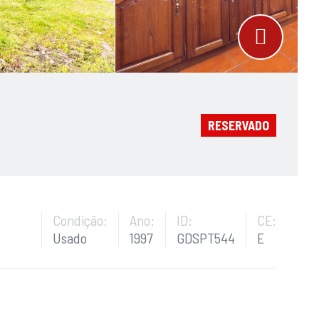
RESERVADO
Condição:
Ano:
ID:
CE:
Usado
1997
GDSPT544
E