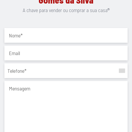
Projeto de vida: transformar o espaço numa moradia de
A chave para vender ou comprar a sua casa®
família, um verdadeiro lar, combinando conforto
contemporâneo com o charme da construção tradicional em
pedra e a qualidade de vida proporcionada pelo meio
envolvente.
Uma oportunidade rara para criar algo verdadeiramente
especial, seja para habitação própria ou para valorização
futura.
Isento de Certificação Energética - SCE 394808234
Localização: https://maps.app.goo.gl/ji7nBHtdhSRfhntP7
Porquê comprar connosco?
Porque a compra ou venda de uma casa é um momento único
e especial. Começa com um sonho e transforma-se em
realidade quando escolhemos a pessoa certa para mediar o
negócio.