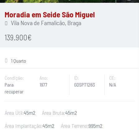
Moradia em Seide São Miguel
Vila Nova de Famalicão, Braga
139.900€
1 Quarto
Condição:
Ano:
ID:
CE:
Para
1977
GDSPT1283
N/A
recuperar
Área Útil:
45m2
Área Bruta:
45m2
Área Implantação:
45m2
Área Terreno:
995m2