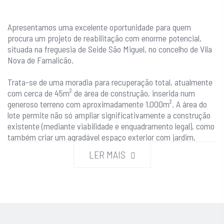
Apresentamos uma excelente oportunidade para quem
procura um projeto de reabilitação com enorme potencial,
situada na freguesia de Seide São Miguel, no concelho de Vila
Nova de Famalicão.
Trata-se de uma moradia para recuperação total, atualmente
com cerca de 45m² de área de construção, inserida num
generoso terreno com aproximadamente 1.000m². A área do
lote permite não só ampliar significativamente a construção
existente (mediante viabilidade e enquadramento legal), como
também criar um agradável espaço exterior com jardim,
piscina, zona de lazer ou horta.
LER MAIS
A estrutura da casa é em pedra, encontrando-se em bom
estado de conservação, o que possibilita o seu
reaproveitamento e a preservação dos traços rústicos tão
característicos e valorizados neste tipo de imóvel. A
conjugação da pedra original com uma reabilitação moderna