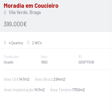
Moradia em Coucieiro
Vila Verde, Braga
399.000€
4 Quartos
2 WC's
Condição:
Ano:
ID:
Usado
1992
GDSPT506
Área Útil:
147m2
Área Bruta:
294m2
Área Implantação:
147m2
Área Terreno:
1750m2