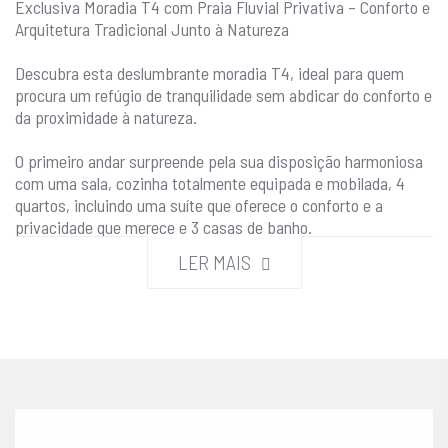
Exclusiva Moradia T4 com Praia Fluvial Privativa – Conforto e
Arquitetura Tradicional Junto à Natureza
Descubra esta deslumbrante moradia T4, ideal para quem
procura um refúgio de tranquilidade sem abdicar do conforto e
da proximidade à natureza.
O primeiro andar surpreende pela sua disposição harmoniosa
com uma sala, cozinha totalmente equipada e mobilada, 4
quartos, incluindo uma suíte que oferece o conforto e a
privacidade que merece e 3 casas de banho.
LER MAIS
No rés do chão, um salão com 150m² convida a dar asas à
imaginação. Seja para festas, eventos ou convívios
familiares, este ambiente conta ainda com duas casas de
banho de apoio.
Contando ainda com com uma cave de 60m, que oferece um
espaço de sobra para arrumos, mantendo tudo no seu devido
lugar.