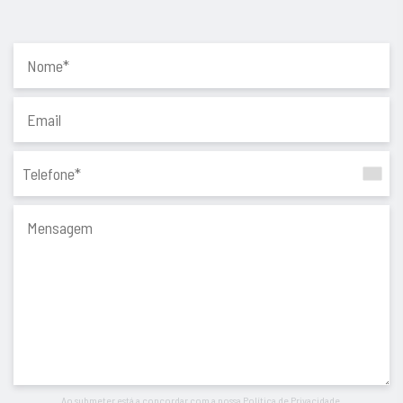
Apostamos em mais simplicidade, mais confiança e mais
acompanhamento.
Com uma garantia: é esta a Chave Para Vender ou Comprar a
Sua Casa®.
Ao submeter está a concordar com a nossa
Política de Privacidade
.