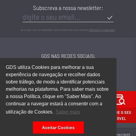
Subscreva a nossa newsletter:
Ao subscrever a newsletter está a concordar com a nossa
Política de privacidade
.
GDS NAS REDES SOCIAIS:
GDS utiliza Cookies para melhorar a sua
experiência de navegação e recolher dados
sobre tráfego, de modo a identificar potenciais
LOCALIZAÇÃO:
melhorias na plataforma. Para saber mais sobre
Rua Andrade Corvo, 242, Loja 1
a nossa Política, clique em "Saber Mais". Ao
4700-223 Braga
continuar a navegar estará a consentir com a
Ver mapa
utilização de Cookies.
Saber mais
AVALIE O SEU
IMÓVEL
Aceitar Cookies
Copyright Gomes da Silva 2020. Todos os direitos reservados.
Política de Privacidade