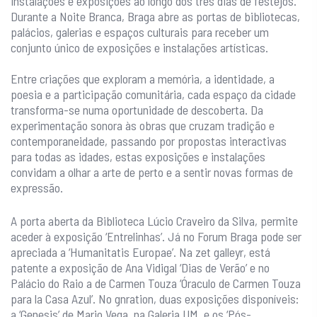
instalações e exposições ao longo dos três dias de festejos.
Durante a Noite Branca, Braga abre as portas de bibliotecas,
palácios, galerias e espaços culturais para receber um
conjunto único de exposições e instalações artísticas.
Entre criações que exploram a memória, a identidade, a
poesia e a participação comunitária, cada espaço da cidade
transforma-se numa oportunidade de descoberta. Da
experimentação sonora às obras que cruzam tradição e
contemporaneidade, passando por propostas interactivas
para todas as idades, estas exposições e instalações
convidam a olhar a arte de perto e a sentir novas formas de
expressão.
A porta aberta da Biblioteca Lúcio Craveiro da Silva, permite
aceder à exposição ‘Entrelinhas’. Já no Forum Braga pode ser
apreciada a ‘Humanitatis Europae’. Na zet galleyr, está
patente a exposição de Ana Vidigal ‘Dias de Verão’ e no
Palácio do Raio a de Carmen Touza ‘Óraculo de Carmen Touza
para la Casa Azul’. No gnration, duas exposições disponíveis:
a ‘Genesis’ de Mario Vega, na Galeria UM, e os ‘Pós-