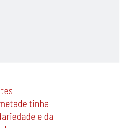
ntes
metade tinha
dariedade e da