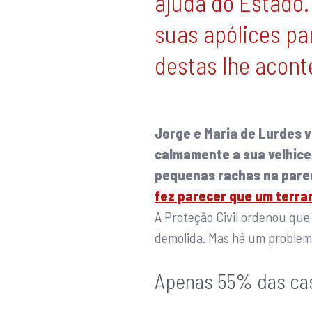
ajuda do Estado.
suas apólices pa
destas lhe acont
Jorge e Maria de Lurdes 
calmamente a sua velhice
pequenas rachas na pare
fez parecer que um terra
A Proteção Civil ordenou que 
demolida. Mas há um proble
Apenas 55% das cas