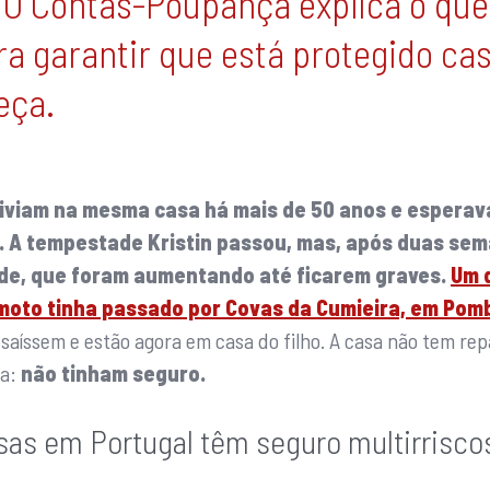
 O Contas-Poupança explica o que
ra garantir que está protegido ca
eça.
viviam na mesma casa há mais de 50 anos e esperav
. A tempestade Kristin passou, mas, após duas se
de, que foram aumentando até ficarem graves.
Um 
moto tinha passado por Covas da Cumieira, em Pomb
saíssem e estão agora em casa do filho. A casa não tem repa
ma:
não tinham seguro.
as em Portugal têm seguro multirrisco