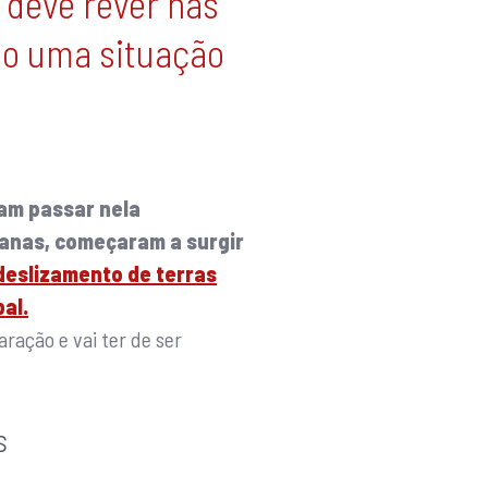
 deve rever nas
so uma situação
am passar nela
manas, começaram a surgir
deslizamento de terras
al.
ração e vai ter de ser
s