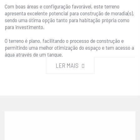
Com boas áreas e configuração favorável, este terreno
apresenta excelente potencial para construção de moradia(s),
sendo uma ótima opção tanto para habitação própria como
para investimento.
O terreno é plano, facilitando o processo de construção e
permitindo uma melhor otimização do espaço e tem acesso a
água através de um tanque.
LER MAIS
Beneficia de excelente exposição solar, garantindo
luminosidade natural ao longo de todo o dia — um fator
essencial para conforto e eficiência energética.
Localizado em zona de fáceis acessos, oferece ligação rápida
ao centro da cidade e às principais vias, mantendo um
ambiente calmo e residencial.
Na envolvente, encontra-se uma boa oferta de comércio,
serviços e infraestruturas, proporcionando conveniência no
dia a dia.