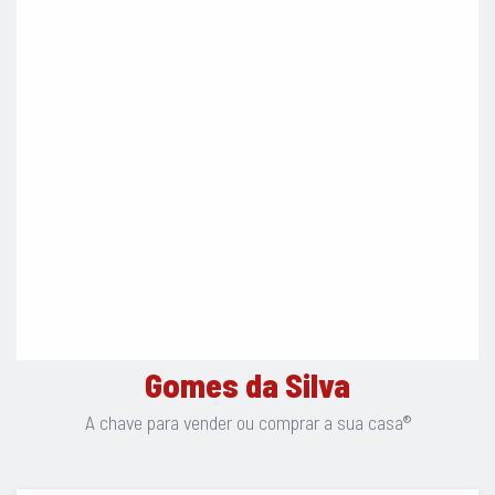
Localização: https://maps.app.goo.gl/nG9nPvN9hfjc1adWA
Porquê comprar connosco?
Porque a compra ou venda de uma casa é um momento único
e especial. Começa com um sonho e transforma-se em
realidade quando escolhemos a pessoa certa para mediar o
negócio. A Equipa Gomes da Silva é a escolha certa no
momento de decisão para a promoção ou compra do seu
imóvel, com resultados de excelência.
Apostamos em mais simplicidade, mais confiança e mais
acompanhamento. Com uma garantia: é esta a Chave Para
Vender ou Comprar a Sua Casa®.
Gomes da Silva
A chave para vender ou comprar a sua casa®