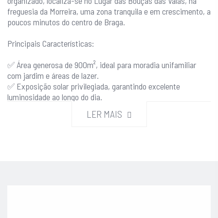
organizado, localiza-se no Lugar das Bouças das Valas, na
freguesia da Morreira, uma zona tranquila e em crescimento, a
poucos minutos do centro de Braga.
Principais Características:
✅ Área generosa de 900m², ideal para moradia unifamiliar
com jardim e áreas de lazer.
✅ Exposição solar privilegiada, garantindo excelente
luminosidade ao longo do dia.
✅ Bons acessos rodoviários, permitindo rápida ligação ao
LER MAIS
centro de Braga e outras localidades.
✅ Perto da entrada da autoestrada, facilitando o acesso a
cidades como Porto, Guimarães e Viana do Castelo.
✅ Transportes públicos próximos, garantindo mobilidade
para quem não quer depender exclusivamente do automóvel.
Uma excelente opção para quem procura um local sossegado,
mas com a comodidade de estar próximo a todas as
infraestruturas essenciais.