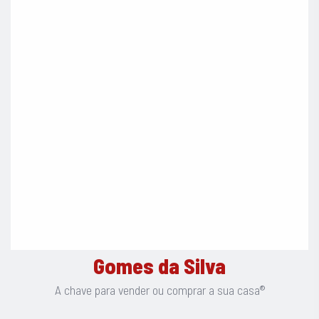
Localização: https://maps.app.goo.gl/oGsiD6wCipZnnns68
Porquê comprar connosco?
Porque a compra ou venda de uma casa é um momento único
e especial. Começa com um sonho e transforma-se em
realidade quando escolhemos a pessoa certa para mediar o
negócio. A Equipa Gomes da Silva é a escolha certa no
momento de decisão para a promoção ou compra do seu
imóvel, com resultados de excelência.
Apostamos em mais simplicidade, mais confiança e mais
acompanhamento. Com uma garantia: é esta a Chave Para
Vender ou Comprar a Sua Casa®.
Gomes da Silva
A chave para vender ou comprar a sua casa®