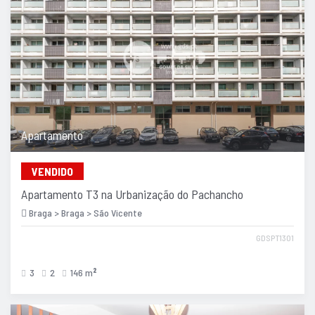
Apartamento
VENDIDO
Apartamento T3 na Urbanização do Pachancho
Braga > Braga > São Vicente
GDSPT1301
3
2
146 m
2