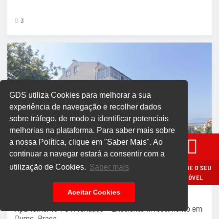
3
GDS utiliza Cookies para melhorar a sua
experiência de navegação e recolher dados
sobre tráfego, de modo a identificar potenciais
melhorias na plataforma. Para saber mais sobre
a nossa Política, clique em "Saber Mais". Ao
continuar a navegar estará a consentir com a
Apartamento
utilização de Cookies.
Saber mais
AVALIE O SEU
IMÓVEL
VENDIDO
Aceitar Cookies
Apartamento T0 Arrendado – Excelente Investimento em
Dume, Braga