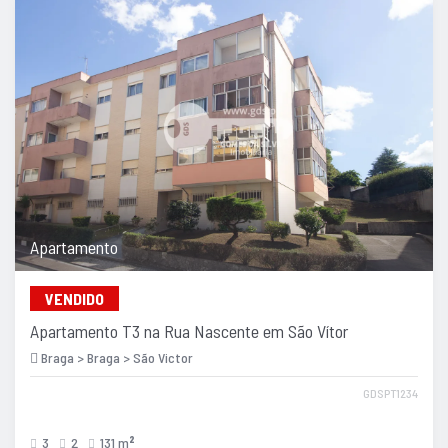
Apartamento
VENDIDO
Apartamento T3 na Rua Nascente em São Vítor
Braga > Braga > São Victor
GDSPT1234
3
2
131 m
2