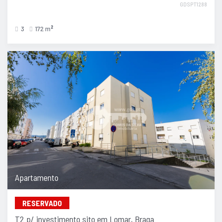
GDSPT1288
3
172 m
2
Apartamento
RESERVADO
T2 p/ investimento sito em Lomar, Braga