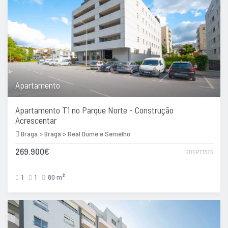
Apartamento
Apartamento T1 no Parque Norte - Construção
Acrescentar
Braga > Braga > Real Dume e Semelho
269.900€
GDSPT1326
1
1
80 m
2