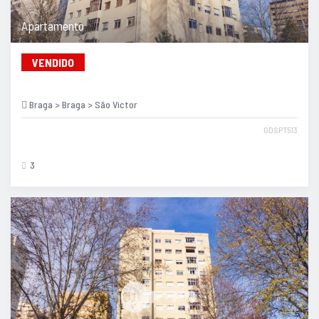
Apartamento
VENDIDO
Braga > Braga > São Victor
GDSPT513
3