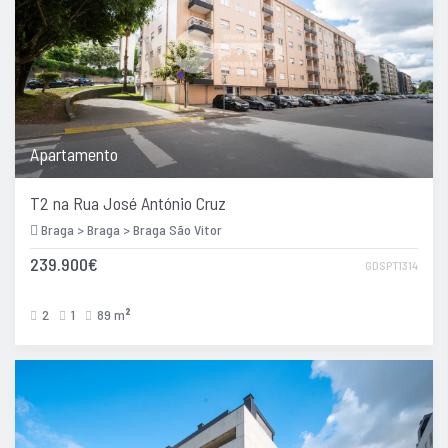
Apartamento
T2 na Rua José António Cruz
Braga > Braga > Braga São Vitor
239.900€
GDSPT1314
2
1
89 m
2