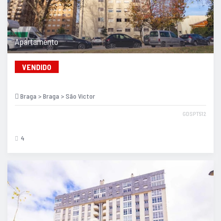
Apartamento
VENDIDO
Braga > Braga > São Victor
GDSPT512
4